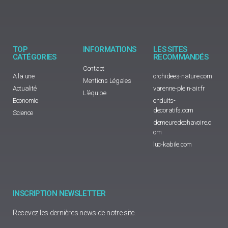
TOP
INFORMATIONS
LES SITES
CATÉGORIES
RECOMMANDÉS
Contact
A la une
orchidees-nature.com
Mentions Légales
Actualité
varenne-plein-air.fr
L'équipe
Economie
enduits-
decoratifs.com
Science
demeuredechavoire.c
om
luc-kabile.com
INSCRIPTION NEWSLETTER
Recevez les dernières news de notre site.